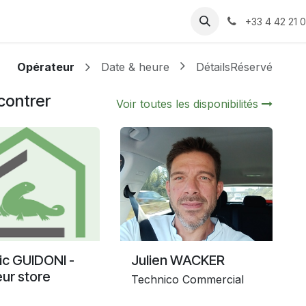
 produits
Assistance
Recrutement
Rendez-vous
Cont
+33 4 42 21 0
Opérateur
Date & heure
Détails
Réservé
contrer
Voir toutes les disponibilités
ic GUIDONI -
Julien WACKER
ur store
Technico Commercial