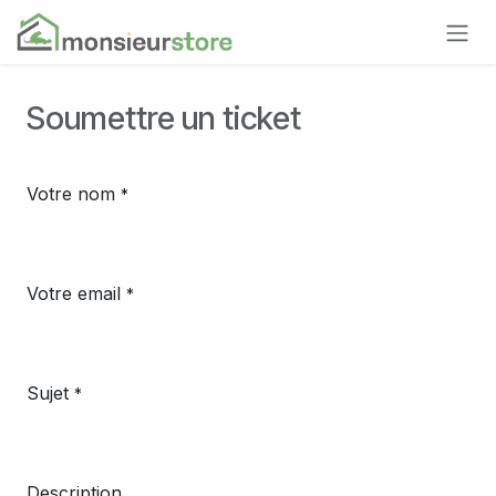
Se rendre au contenu
Soumettre un ticket
Votre nom
*
Votre email
*
Sujet
*
Description