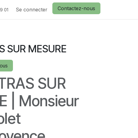
Contactez-nous
actez nous
Se connecter
9 01
S SUR MESURE
vous
TRAS SUR
 | Monsieur
olet
rovence