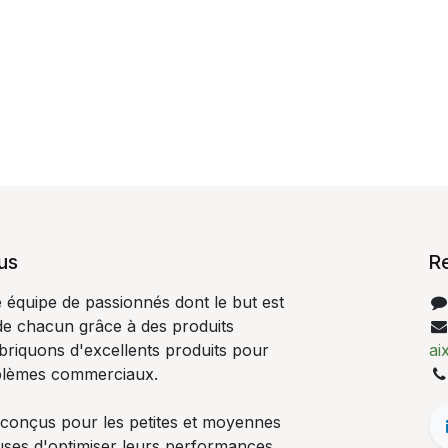
us
R
quipe de passionnés dont le but est
 de chacun grâce à des produits
abriquons d'excellents produits pour
ai
blèmes commerciaux.
 conçus pour les petites et moyennes
uses d'optimiser leurs performances.