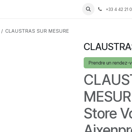
 produits
Assistance
Recrutement
Rendez-vous
Cont
+33 4 42 21 0
CLAUSTRAS SUR MESURE
CLAUSTRA
Prendre un rendez-
CLAUS
MESURE
Store V
Aixenp