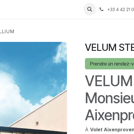
 produits
Assistance
Recrutement
Rendez-vous
Cont
+33 4 42 21 0
LLIUM
VELUM ST
Prendre un rendez-
VELUM 
Monsieu
Aixenp
À
Volet Aixenprove