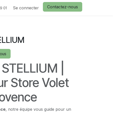
Contactez-nous
actez nous
Se connecter
9 01
ELLIUM
vous
STELLIUM |
r Store Volet
rovence
nce
, notre équipe vous guide pour un