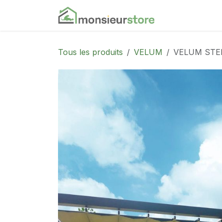
Se rendre au contenu
Accueil
Nos
Tous les produits
VELUM
VELUM STE