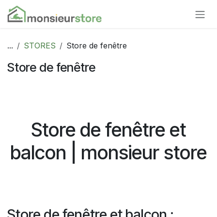
Se rendre au contenu
...
STORES
Store de fenêtre
Store de fenêtre
Store de fenêtre et
balcon | monsieur store
Store de fenêtre et balcon :