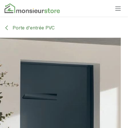
Se rendre au contenu
Porte d'entrée PVC