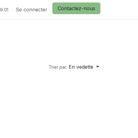
Contactez-nous
actez nous
Se connecter
9 01
En vedette
Trier par: