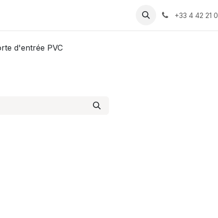
 produits
Assistance
Recrutement
Rendez-vous
Cont
+33 4 42 21 0
rte d'entrée PVC